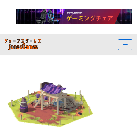
コ
ン
テ
ン
ツ
へ
ス
キ
ッ
プ