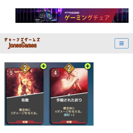
コ
ン
テ
ン
ツ
へ
ス
キ
ッ
プ