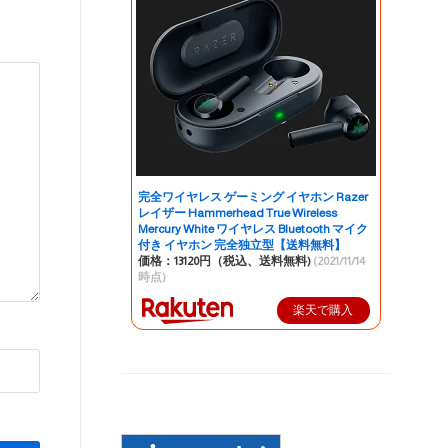
完全ワイヤレス ゲーミング イヤホン Razer
レイザー Hammerhead True Wireless
Mercury White ワイヤレス Bluetooth マイク
付き イヤホン 完全独立型【送料無料】
価格：13120円（税込、送料無料)
(2021/11/14
時点)
楽天で購入