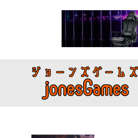
コ
ン
テ
ン
ツ
へ
ス
キ
ッ
プ