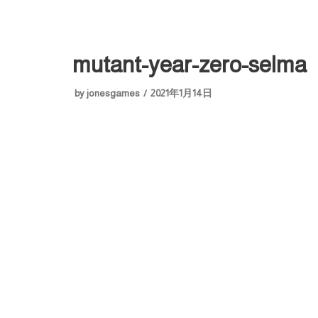
mutant-year-zero-selma
by
jonesgames
2021年1月14日