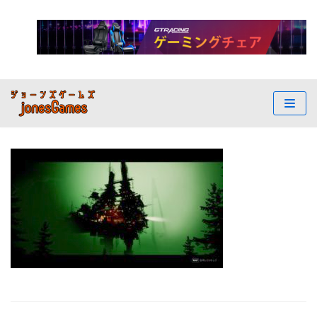
コ
ン
テ
ン
ツ
へ
ス
キ
ッ
プ