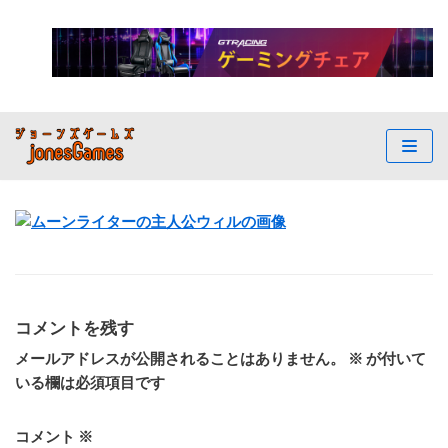
コ
ン
テ
ン
ツ
へ
ス
キ
ッ
プ
コメントを残す
メールアドレスが公開されることはありません。
※
が付いて
いる欄は必須項目です
コメント
※