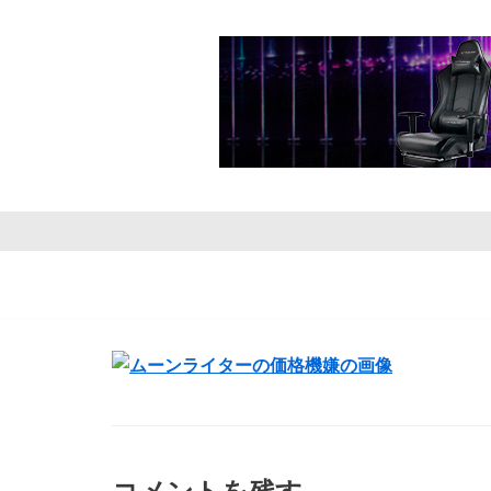
コ
ン
テ
ン
ツ
へ
ス
キ
ッ
プ