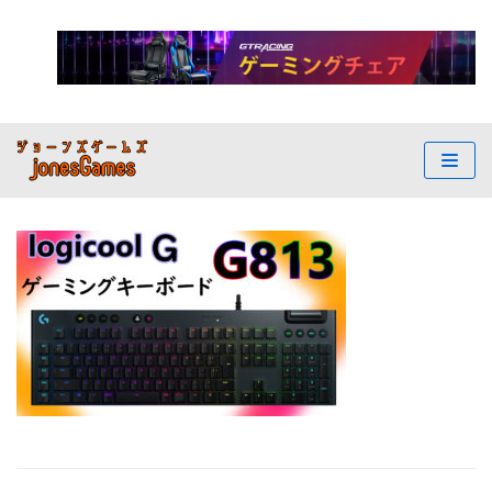
コ
ン
テ
ン
ツ
へ
ス
キ
ッ
プ