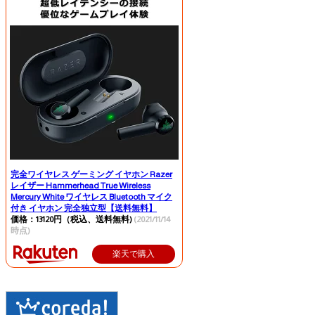
完全ワイヤレス ゲーミング イヤホン Razer
レイザー Hammerhead True Wireless
Mercury White ワイヤレス Bluetooth マイク
付き イヤホン 完全独立型【送料無料】
価格：13120円（税込、送料無料)
(2021/11/14
時点)
楽天で購入