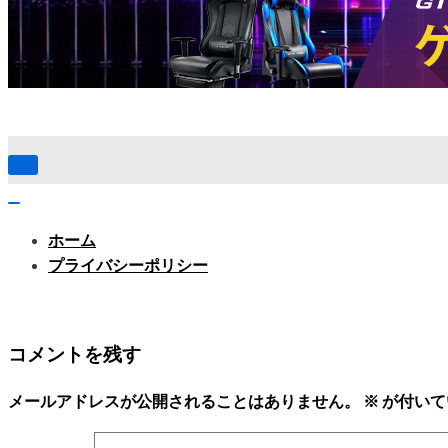
ナ
ビ
ゲ
ナ
ー
ビ
ホーム
シ
ゲ
ョ
ー
プライバシーポリシー
ン
シ
メ
ョ
ニ
ン
ュ
メ
コメントを残す
ー
ニ
ュ
ー
メールアドレスが公開されることはありません。
※
が付いて