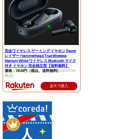
完全ワイヤレス ゲーミング イヤホン Razer
レイザー Hammerhead True Wireless
Mercury White ワイヤレス Bluetooth マイク
付き イヤホン 完全独立型【送料無料】
価格：13120円（税込、送料無料)
(2021/11/14
時点)
楽天で購入