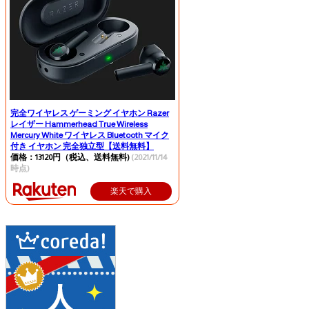
完全ワイヤレス ゲーミング イヤホン Razer
レイザー Hammerhead True Wireless
Mercury White ワイヤレス Bluetooth マイク
付き イヤホン 完全独立型【送料無料】
価格：13120円（税込、送料無料)
(2021/11/14
時点)
楽天で購入