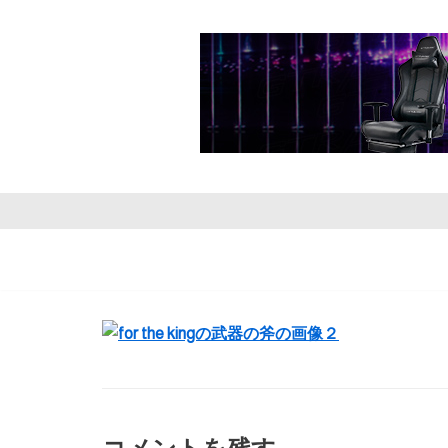
コ
ン
テ
ン
ツ
へ
ス
キ
ッ
プ