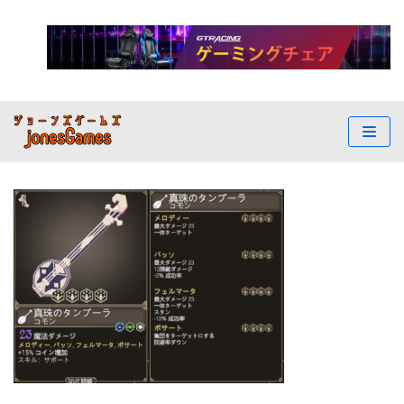
コ
ン
テ
ン
ツ
へ
ス
キ
ッ
プ