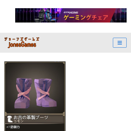
コ
ン
テ
ン
ツ
へ
ス
キ
ッ
プ