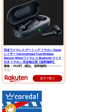
完全ワイヤレス ゲーミング イヤホン Razer
レイザー Hammerhead True Wireless
Mercury White ワイヤレス Bluetooth マイク
付き イヤホン 完全独立型【送料無料】
価格：13120円（税込、送料無料)
(2021/11/14
時点)
楽天で購入