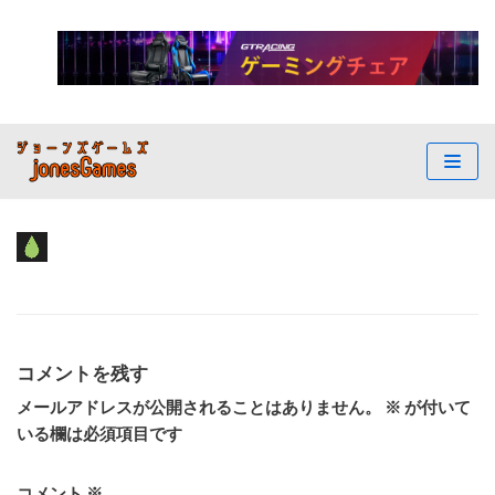
コ
ン
テ
ン
ツ
へ
ス
キ
ッ
プ
コメントを残す
メールアドレスが公開されることはありません。
※
が付いて
いる欄は必須項目です
コメント
※