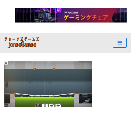
コ
ン
テ
ン
ツ
へ
ス
キ
ッ
プ