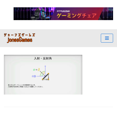
コ
ン
テ
ン
ツ
へ
ス
キ
ッ
プ