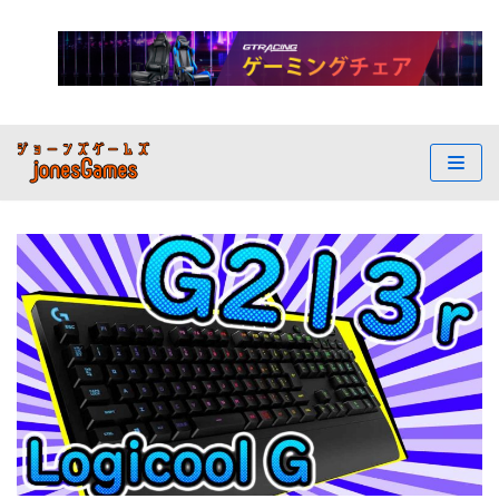
コ
ン
テ
ン
ツ
へ
ス
キ
ッ
プ